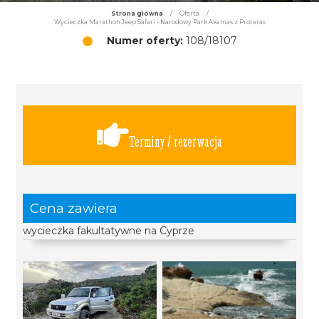
Strona główna
/
Oferta
/
Wycieczka Marathon Jeep Safari - Narodowy Park Akamas z Protaras
Numer oferty:
108/18107
Terminy / rezerwacja
Cena zawiera
wycieczka fakultatywne na Cyprze