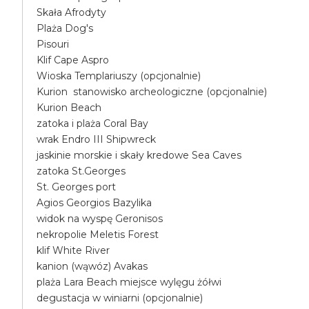
Skała Afrodyty
Plaża Dog's
Pisouri
Klif Cape Aspro
Wioska Templariuszy (opcjonalnie)
Kurion stanowisko archeologiczne (opcjonalnie)
Kurion Beach
zatoka i plaża Coral Bay
wrak Endro III Shipwreck
jaskinie morskie i skały kredowe Sea Caves
zatoka St.Georges
St. Georges port
Agios Georgios Bazylika
widok na wyspę Geronisos
nekropolie Meletis Forest
klif White River
kanion (wąwóz) Avakas
plaża Lara Beach miejsce wylęgu żółwi
degustacja w winiarni (opcjonalnie)