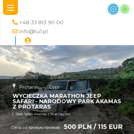
+48 33 813 90 00
info@tu1.pl
Protaras
→
Cypr
WYCIECZKA MARATHON JEEP
SAFARI - NARODOWY PARK AKAMAS
Z PROTARAS
Jeep Safari Akamas z Blue Lagoon
500 PLN / 115 EUR
Cena od
521 PLN / 120 EUR