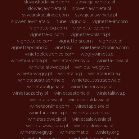
slovinskadalnice.com
slowacja-winieta.pl
slowacjawinieta.pl
sloweniawinieta.pl
svycarskadalnice.com
szwajcariawinieta.pl
słoweniawinieta.pl
tunellivigno.pl
vignette-at.com
vignette-bg.com
vignette-cz.com
vignette-pl.com
vignette-poland.pl
vignette-ro.com
vignette-si.com
vignette.pl
vignettepoland.pl
vinetki.pl
vinietaelectronica.com
vinieteelectronice.com
wegrywinieta.pl
winieta-austria.pl
winieta-czechy.pl
winieta-litwa.pl
winieta-słowacja.pl
winieta-wegry.pl
winieta-węgry.pl
winieta.org
winietaaustria.pl
winietaaustriaonline.pl
winietaautostradowa.pl
winietabulgaria.pl
winietachorwacja.pl
winietaczechy.pl
winietaestonia.pl
winietalitwa.pl
winietalotwa.pl
winietamoldawia.pl
winietaonline.com
winietapolska.pl
winietarumunia.pl
winietaslovenia.pl
winietaslowacja.pl
winietaslowenia.pl
winietaszwajcaria.pl
winietasłowenia.pl
winietawegry.pl
winietomat.pl
winiety.org
winietydrogowe.pl
winietyelektroniczne.pl