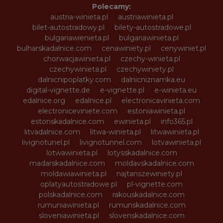
Polecamy:
austria-winieta.pl
austriawinieta.pl
bilet-autostradowy.pl
bilety-autostradowe.pl
bulgariawienieta.pl
bulgariawinieta.pl
bulharskadalnice.com
cenawiniety.pl
cenywiniet.pl
chorwacjawinieta.pl
czechy-winieta.pl
czechywinieta.pl
czechywiniety.pl
dalnicnipoplatky.com
dalnicniznamka.eu
digital-vignette.de
e-vignette.pl
e-winieta.eu
edalnice.org
edalnice.pl
electronicavinieta.com
electroniceviniete.com
estoniawinieta.pl
estonskadalnice.com
ewinieta.pl
info365.pl
litvadalnice.com
litwa-winieta.pl
litwawinieta.pl
livignotunel.pl
livignotunnel.com
lotvawinieta.pl
lotwawinieta.pl
lotysskadalnice.com
madarskadalnice.com
moldavskadalnice.com
moldawiawinieta.pl
najtanszewiniety.pl
oplatyautostradowe.pl
pl-vignette.com
polskadalnice.com
rakouskadalnice.com
rumuniawinieta.pl
rumunskadalnice.com
sloveniawinieta.pl
slovenskadalnice.com