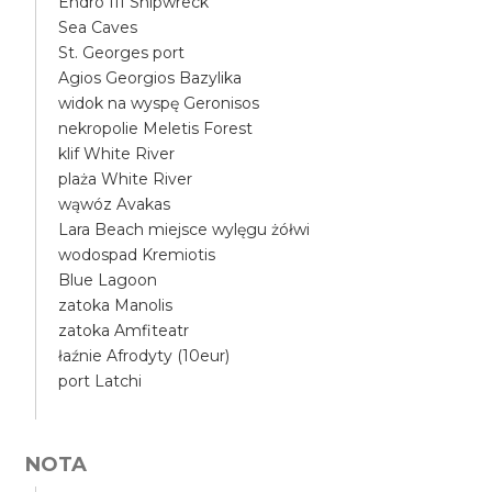
Endro III Shipwreck
Sea Caves
St. Georges port
Agios Georgios Bazylika
widok na wyspę Geronisos
nekropolie Meletis Forest
klif White River
plaża White River
wąwóz Avakas
Lara Beach miejsce wylęgu żółwi
wodospad Kremiotis
Blue Lagoon
zatoka Manolis
zatoka Amfiteatr
łaźnie Afrodyty (10eur)
port Latchi
NOTA