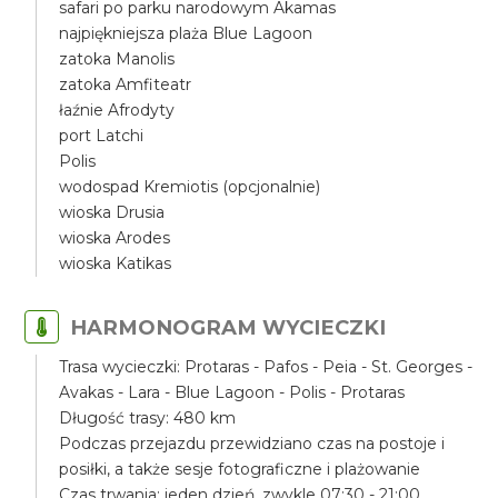
safari po parku narodowym Akamas
najpiękniejsza plaża Blue Lagoon
zatoka Manolis
zatoka Amfiteatr
łaźnie Afrodyty
port Latchi
Polis
wodospad Kremiotis (opcjonalnie)
wioska Drusia
wioska Arodes
wioska Katikas
HARMONOGRAM WYCIECZKI
Trasa wycieczki: Protaras - Pafos - Peia - St. Georges -
Avakas - Lara - Blue Lagoon - Polis - Protaras
Długość trasy: 480 km
Podczas przejazdu przewidziano czas na postoje i
posiłki, a także sesje fotograficzne i plażowanie
Czas trwania: jeden dzień, zwykle 07:30 - 21:00