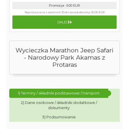
Promocja
:
-5.00
EUR
Najniższa cena z ostatnich 30 dni przed obniżką:
90.00 EUR
DALEJ
Wycieczka Marathon Jeep Safari
- Narodowy Park Akamas z
Protaras
1) Terminy / składniki podstawowe / transport
2) Dane osobowe / składniki dodatkowe /
dokumenty
3) Podsumowanie