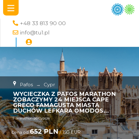
+48 33 813 90 00
info@tu1.pl
Pafos
→
Cypr
WYCIECZKA Z PAFOS MARATHON
ZOBACZYMY 24 MIEJSCA CAPE
GRECO FAMAGUSTA MIASTA
DUCHÓW LEFKARA OMODOS...
Marathon po Cyprze
652 PLN
/ 150 EUR
Cena od