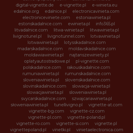
digital-vignette.de
e-vignette.pl
e-winieta.eu
edalnice.org
edalnice.pl
electronicavinieta.com
electroniceviniete.com
estoniawinieta.pl
estonskadalnice.com
ewinieta.pl
info365.pl
litvadalnice.com
litwa-winieta.pl
litwawinieta.pl
livignotunel.pl
livignotunnel.com
lotvawinieta.pl
lotwawinieta.pl
lotysskadalnice.com
madarskadalnice.com
moldavskadalnice.com
moldawiawinieta.pl
najtanszewiniety.pl
oplatyautostradowe.pl
pl-vignette.com
polskadalnice.com
rakouskadalnice.com
rumuniawinieta.pl
rumunskadalnice.com
sloveniawinieta.pl
slovenskadalnice.com
slovinskadalnice.com
slowacja-winieta.pl
slowacjawinieta.pl
sloweniawinieta.pl
svycarskadalnice.com
szwajcariawinieta.pl
słoweniawinieta.pl
tunellivigno.pl
vignette-at.com
vignette-bg.com
vignette-cz.com
vignette-pl.com
vignette-poland.pl
vignette-ro.com
vignette-si.com
vignette.pl
vignettepoland.pl
vinetki.pl
vinietaelectronica.com