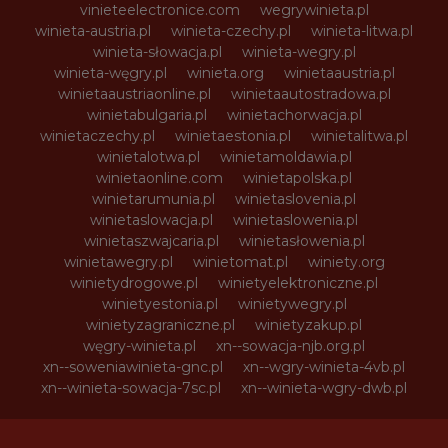
vinieteelectronice.com
wegrywinieta.pl
winieta-austria.pl
winieta-czechy.pl
winieta-litwa.pl
winieta-słowacja.pl
winieta-wegry.pl
winieta-węgry.pl
winieta.org
winietaaustria.pl
winietaaustriaonline.pl
winietaautostradowa.pl
winietabulgaria.pl
winietachorwacja.pl
winietaczechy.pl
winietaestonia.pl
winietalitwa.pl
winietalotwa.pl
winietamoldawia.pl
winietaonline.com
winietapolska.pl
winietarumunia.pl
winietaslovenia.pl
winietaslowacja.pl
winietaslowenia.pl
winietaszwajcaria.pl
winietasłowenia.pl
winietawegry.pl
winietomat.pl
winiety.org
winietydrogowe.pl
winietyelektroniczne.pl
winietyestonia.pl
winietywegry.pl
winietyzagraniczne.pl
winietyzakup.pl
węgry-winieta.pl
xn--sowacja-njb.org.pl
xn--soweniawinieta-gnc.pl
xn--wgry-winieta-4vb.pl
xn--winieta-sowacja-7sc.pl
xn--winieta-wgry-dwb.pl