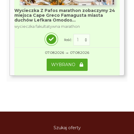
Wycieczka Z Pafos marathon zobaczymy 24
miejsca Cape Greco Famagusta miasta
duchów Lefkara Omodos...
wycieczka fakultatywna marathon
Ilość:
→
07.08.2026
07.08.2026
WYBRANO
Szukaj oferty