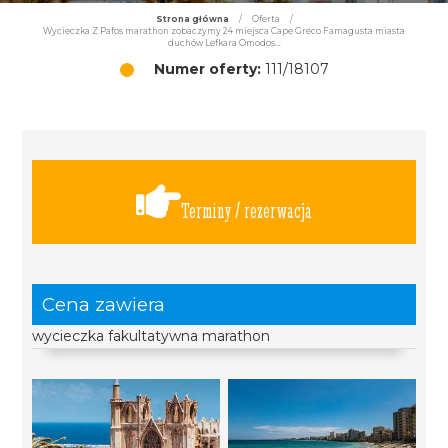
Strona główna
/
Oferta
/
Wycieczka Z Pafos marathon zobaczymy 24 miejsca Cape Greco Famagusta miasta
duchów Lefkara Omodos...
Numer oferty:
111/18107
Terminy / rezerwacja
Cena zawiera
wycieczka fakultatywna marathon