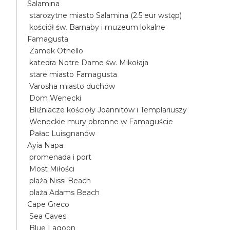
Salamina
starożytne miasto Salamina (2.5 eur wstęp)
kościół św. Barnaby i muzeum lokalne
Famagusta
Zamek Othello
katedra Notre Dame św. Mikołaja
stare miasto Famagusta
Varosha miasto duchów
Dom Wenecki
Bliźniacze kościoły Joannitów i Templariuszy
Weneckie mury obronne w Famaguście
Pałac Luisgnanów
Ayia Napa
promenada i port
Most Miłości
plaża Nissi Beach
plaża Adams Beach
Cape Greco
Sea Caves
Blue Lagoon