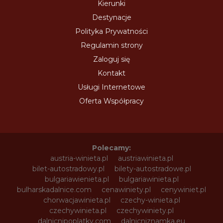
Kierunki
Destynacje
Polityka Prywatności
Regulamin strony
Zaloguj się
Kontakt
Usługi Internetowe
Oferta Współpracy
Polecamy:
austria-winieta.pl
austriawinieta.pl
bilet-autostradowy.pl
bilety-autostradowe.pl
bulgariawienieta.pl
bulgariawinieta.pl
bulharskadalnice.com
cenawiniety.pl
cenywiniet.pl
chorwacjawinieta.pl
czechy-winieta.pl
czechywinieta.pl
czechywiniety.pl
dalnicnipoplatky.com
dalnicniznamka.eu