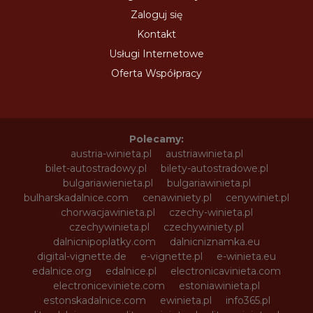
Zaloguj się
Kontakt
Usługi Internetowe
Oferta Współpracy
Polecamy:
austria-winieta.pl
austriawinieta.pl
bilet-autostradowy.pl
bilety-autostradowe.pl
bulgariawienieta.pl
bulgariawinieta.pl
bulharskadalnice.com
cenawiniety.pl
cenywiniet.pl
chorwacjawinieta.pl
czechy-winieta.pl
czechywinieta.pl
czechywiniety.pl
dalnicnipoplatky.com
dalnicniznamka.eu
digital-vignette.de
e-vignette.pl
e-winieta.eu
edalnice.org
edalnice.pl
electronicavinieta.com
electroniceviniete.com
estoniawinieta.pl
estonskadalnice.com
ewinieta.pl
info365.pl