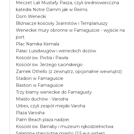
Meczet Lali Mustafy Pasza, czyli średniowiecczna
katedra Notre Damm jak w Reims
Dom Wenecki
Bliźniacze kościoły Joannitów i Templariuszy
Weneckie mury obronne w Famaguście - wyjście na
port
Plac Namika Kemala
Pałac Luisdwugów i weneckich dożów
Kościół św. Piotra i Pawła
Kościół św. Jerzego Łacińskiego
Zamek Othello (z zewnątrz, opcjonalnie wewnątrz)
Stadion w Famaguście
Bastion w Famaguście
Trzy bramy weneckie do Famagusty
Miasto duchów - Varosha
Urbex, czyli zespół miejski Varoha
Plaża Varosha
Palm Beach plaża nadziei
Kościół św. Barnaby i muzeum rękodzielnictwa
Salamina starożytne miasto (2.5 eur wstęp)