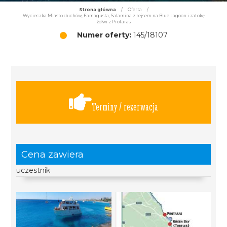
Strona główna
/
Oferta
/
Wycieczka Miasto duchów, Famagusta, Salamina z rejsem na Blue Lagoon i zatokę
żółwi z Protaras
Numer oferty:
145/18107
Terminy / rezerwacja
Cena zawiera
uczestnik