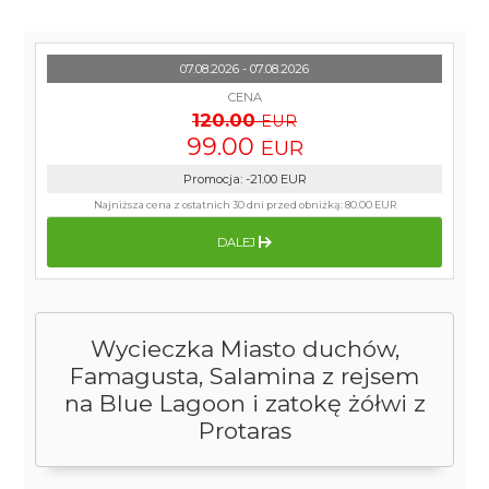
07.08.2026 - 07.08.2026
CENA
120.00
EUR
99.00
EUR
Promocja
:
-21.00
EUR
Najniższa cena z ostatnich 30 dni przed obniżką:
80.00 EUR
DALEJ
Wycieczka Miasto duchów,
Famagusta, Salamina z rejsem
na Blue Lagoon i zatokę żółwi z
Protaras