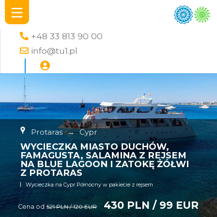
+48 33 813 90 00
info@tu1.pl
Protaras
→
Cypr
WYCIECZKA MIASTO DUCHÓW,
FAMAGUSTA, SALAMINA Z REJSEM
NA BLUE LAGOON I ZATOKĘ ŻÓŁWI
Z PROTARAS
Wycieczka na Cypr Północny w pakiecie z rejsem
430 PLN / 99 EUR
Cena od
521 PLN / 120 EUR