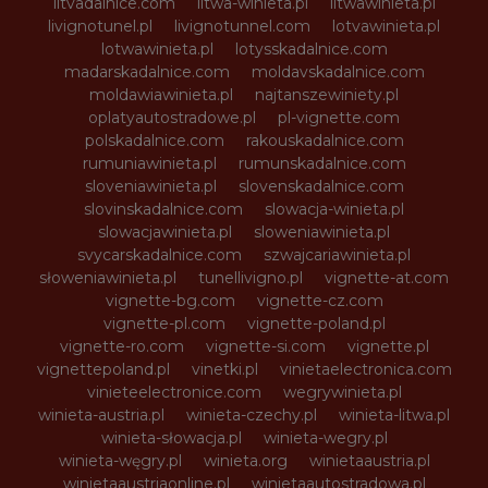
litvadalnice.com
litwa-winieta.pl
litwawinieta.pl
livignotunel.pl
livignotunnel.com
lotvawinieta.pl
lotwawinieta.pl
lotysskadalnice.com
madarskadalnice.com
moldavskadalnice.com
moldawiawinieta.pl
najtanszewiniety.pl
oplatyautostradowe.pl
pl-vignette.com
polskadalnice.com
rakouskadalnice.com
rumuniawinieta.pl
rumunskadalnice.com
sloveniawinieta.pl
slovenskadalnice.com
slovinskadalnice.com
slowacja-winieta.pl
slowacjawinieta.pl
sloweniawinieta.pl
svycarskadalnice.com
szwajcariawinieta.pl
słoweniawinieta.pl
tunellivigno.pl
vignette-at.com
vignette-bg.com
vignette-cz.com
vignette-pl.com
vignette-poland.pl
vignette-ro.com
vignette-si.com
vignette.pl
vignettepoland.pl
vinetki.pl
vinietaelectronica.com
vinieteelectronice.com
wegrywinieta.pl
winieta-austria.pl
winieta-czechy.pl
winieta-litwa.pl
winieta-słowacja.pl
winieta-wegry.pl
winieta-węgry.pl
winieta.org
winietaaustria.pl
winietaaustriaonline.pl
winietaautostradowa.pl