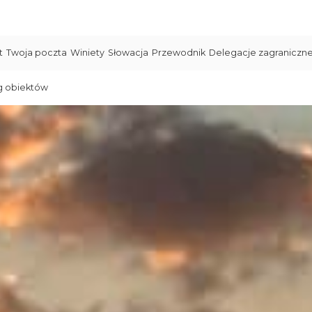
t
Twoja poczta
Winiety
Słowacja
Przewodnik
Delegacje zagraniczn
g obiektów