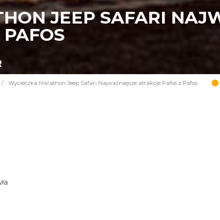
HON JEEP SAFARI NAJ
 PAFOS
R
/
Wycieczka Marathon Jeep Safari Najważniejsze atrakcje Pafos z Pafos
wła