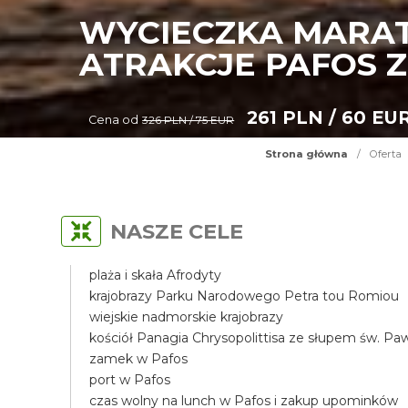
WYCIECZKA MARAT
ATRAKCJE PAFOS Z
261 PLN / 60 EU
Cena od
326 PLN / 75 EUR
Strona główna
/
Oferta
NASZE CELE
plaża i skała Afrodyty
krajobrazy Parku Narodowego Petra tou Romiou
wiejskie nadmorskie krajobrazy
kościół Panagia Chrysopolittisa ze słupem św. Pa
zamek w Pafos
port w Pafos
czas wolny na lunch w Pafos i zakup upominków