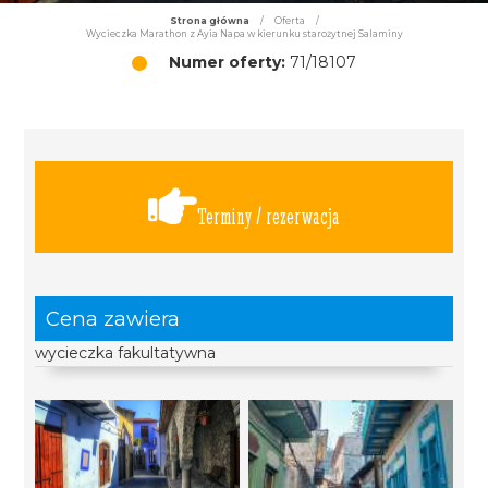
Strona główna
/
Oferta
/
Wycieczka Marathon z Ayia Napa w kierunku starożytnej Salaminy
Numer oferty:
71/18107
Terminy / rezerwacja
Cena zawiera
wycieczka fakultatywna