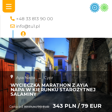
+48 33 813 90 00
info@tu1.pl
Ayia Napa
→
Cypr
WYCIECZKA MARATHON Z AYIA
NAPA W KIERUNKU STAROŻYTNEJ
SALAMINY
343 PLN / 79 EUR
Cena od
391 PLN / 90 EUR