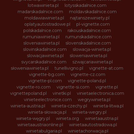
lotwawinieta.pl
lotysskadalnice.com
madarskadalnice.com
moldavskadalnice.com
moldawiawinieta.pl
najtanszewiniety.pl
oplatyautostradowe.pl
pl-vignette.com
polskadalnice.com
rakouskadalnice.com
rumuniawinieta.pl
rumunskadalnice.com
sloveniawinieta.pl
slovenskadalnice.com
slovinskadalnice.com
slowacja-winieta.pl
slowacjawinieta.pl
sloweniawinieta.pl
svycarskadalnice.com
szwajcariawinieta.pl
słoweniawinieta.pl
tunellivigno.pl
vignette-at.com
vignette-bg.com
vignette-cz.com
vignette-pl.com
vignette-poland.pl
vignette-ro.com
vignette-si.com
vignette.pl
vignettepoland.pl
vinetki.pl
vinietaelectronica.com
vinieteelectronice.com
wegrywinieta.pl
winieta-austria.pl
winieta-czechy.pl
winieta-litwa.pl
winieta-słowacja.pl
winieta-wegry.pl
winieta-węgry.pl
winieta.org
winietaaustria.pl
winietaaustriaonline.pl
winietaautostradowa.pl
winietabulgaria.pl
winietachorwacja.pl