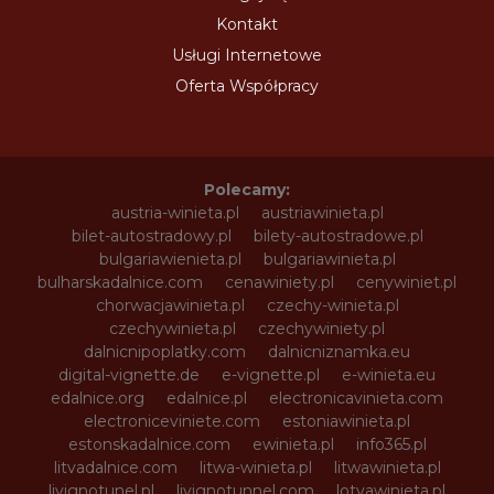
Kontakt
Usługi Internetowe
Oferta Współpracy
Polecamy:
austria-winieta.pl
austriawinieta.pl
bilet-autostradowy.pl
bilety-autostradowe.pl
bulgariawienieta.pl
bulgariawinieta.pl
bulharskadalnice.com
cenawiniety.pl
cenywiniet.pl
chorwacjawinieta.pl
czechy-winieta.pl
czechywinieta.pl
czechywiniety.pl
dalnicnipoplatky.com
dalnicniznamka.eu
digital-vignette.de
e-vignette.pl
e-winieta.eu
edalnice.org
edalnice.pl
electronicavinieta.com
electroniceviniete.com
estoniawinieta.pl
estonskadalnice.com
ewinieta.pl
info365.pl
litvadalnice.com
litwa-winieta.pl
litwawinieta.pl
livignotunel.pl
livignotunnel.com
lotvawinieta.pl